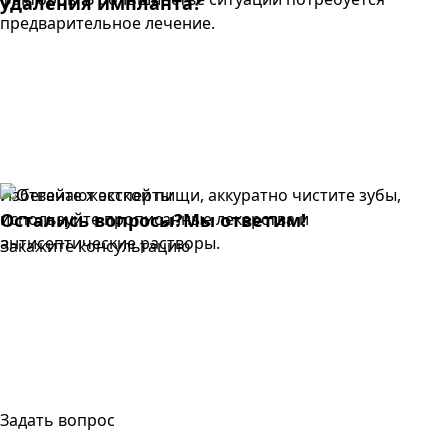
удаления импланта?
предварительное лечение.
Избегайте жесткой пищи, аккуратно чистите зубы,
используйте прописанные лекарства и
Остались вопросы?
Мы ответим!
антисептические растворы.
Закажите консультацию
Задать вопрос