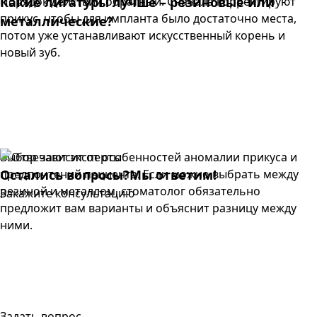
Порядок действий обратный. Сначала корректируют
Какие лигатуры лучше – резиновые или
прикус, чтобы для импланта было достаточно места,
металлические?
потом уже устанавливают искусственный корень и
новый зуб.
Выбор зависит от особенностей аномалии прикуса и
предпочтений пациента. Если можно выбрать между
Остались вопросы?
Мы ответим!
резиной и металлом, стоматолог обязательно
Закажите консультацию
предложит вам варианты и объяснит разницу между
ними.
Задать вопрос