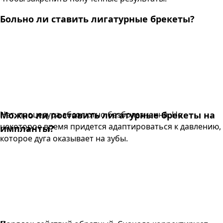
Больно ли ставить лигатурные брекеты?
Нет, процедура абсолютно безболезненна. Но
Можно ли поставить лигатурные брекеты на
некоторое время придется адаптироваться к давлению,
импланты?
которое дуга оказывает на зубы.